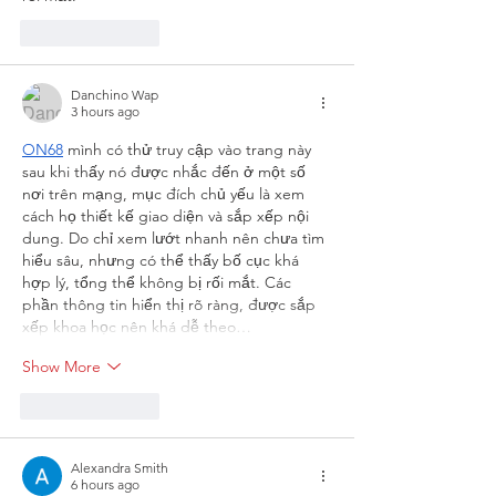
Like
Reply
Danchino Wap
3 hours ago
ON68
 mình có thử truy cập vào trang này 
sau khi thấy nó được nhắc đến ở một số 
nơi trên mạng, mục đích chủ yếu là xem 
cách họ thiết kế giao diện và sắp xếp nội 
dung. Do chỉ xem lướt nhanh nên chưa tìm 
hiểu sâu, nhưng có thể thấy bố cục khá 
hợp lý, tổng thể không bị rối mắt. Các 
phần thông tin hiển thị rõ ràng, được sắp 
xếp khoa học nên khá dễ theo…
Show More
Like
Reply
Alexandra Smith
6 hours ago