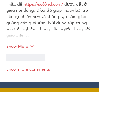
nhắc đế 
https://sc88hd.com/
 được đặt ở 
giữa nội dung. Điều đó giúp mạch bài trở 
nên tự nhiên hơn và không tạo cảm giác 
quảng cáo quá sớm. Nội dung tập trung 
vào trải nghiệm chung của người dùng với 
giao diện…
Show More
Like
Reply
Show more comments
CALL US
(801) 399-8798
EMAIL US