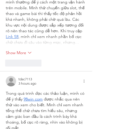
mình thường để ý cách một trang vận hành 
trên mobile. Mình thử chuyển giữa slot, thể 
thao và game bài thì thấy tốc độ phản hồi 
khá nhanh, không phải chờ quá lâu. Các 
khu vực nội dung được sắp xếp tương đối 
rõ nên thao tác cũng dễ hơn. Khi truy cập 
Link S8
, mình chỉ xem nhanh phần bố cục 
chứ chưa đi sâu vào từng mục, nhưng…
Show More
Like
Reply
tdac7113
3 hours ago
Trong quá trình đọc các thảo luận, mình có 
để ý thấy 
98win com
 được nhắc qua nên 
thử vào xem cho biết. Mình chỉ xem nhanh 
tổng thể chứ chưa tìm hiểu sâu, nhưng 
cảm giác ban đầu là cách trình bày khá 
thoáng, bố cục rõ ràng, nhìn vào không bị 
rối mắt.