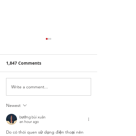
1,847 Comments
Open Riding
Write a comment...
Race Track & Cross
Country Course Closure
Schedule
Newest
bướng bùi xuân
an hour ago
Do có thói quen sử dụng điện thoại nên 