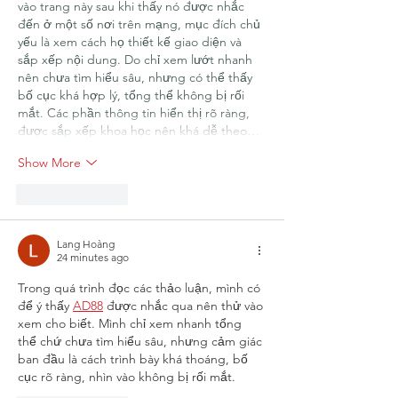
vào trang này sau khi thấy nó được nhắc 
đến ở một số nơi trên mạng, mục đích chủ 
yếu là xem cách họ thiết kế giao diện và 
sắp xếp nội dung. Do chỉ xem lướt nhanh 
nên chưa tìm hiểu sâu, nhưng có thể thấy 
bố cục khá hợp lý, tổng thể không bị rối 
mắt. Các phần thông tin hiển thị rõ ràng, 
được sắp xếp khoa học nên khá dễ theo…
Show More
Like
Reply
Lang Hoàng
24 minutes ago
Trong quá trình đọc các thảo luận, mình có 
để ý thấy 
AD88
 được nhắc qua nên thử vào 
xem cho biết. Mình chỉ xem nhanh tổng 
thể chứ chưa tìm hiểu sâu, nhưng cảm giác 
ban đầu là cách trình bày khá thoáng, bố 
cục rõ ràng, nhìn vào không bị rối mắt.