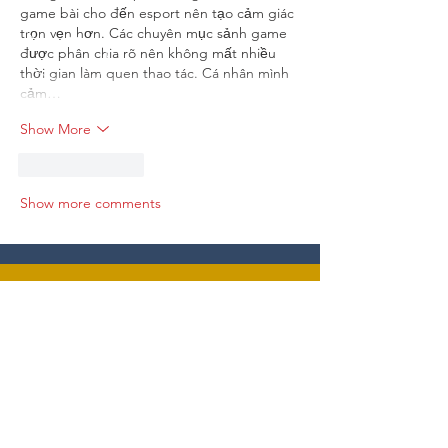
game bài cho đến esport nên tạo cảm giác 
trọn vẹn hơn. Các chuyên mục sảnh game 
được phân chia rõ nên không mất nhiều 
thời gian làm quen thao tác. Cá nhân mình 
cảm…
Show More
Like
Reply
Show more comments
CALL US
(801) 399-8798
EMAIL US
HOURS